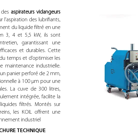
 des
aspirateurs vidangeurs
l’aspiration des lubrifiants,
ent du liquide filtré en une
en 3, 4 et 5,5 kW, ils sont
tretien, garantissant une
fficaces et durables. Cette
u temps et d’optimiser les
 maintenance industrielle.
 un panier perforé de 2 mm,
ptionnelle à 100 µm pour une
les. La cuve de 300 litres,
ement intégrée, facilite la
liquides filtrés. Montés sur
eins, les KOIL offrent une
onnement industriel
CHURE TECHNIQUE