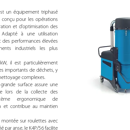
st un équipement triphasé
x, conçu pour les opérations
ration et d’optimisation des
 Adapté à une utilisation
tit des performances élevées
nts industriels les plus
, il est particulièrement
es importants de déchets, y
e nettoyage complexes.
à grande surface assure une
ale lors de la collecte des
ystème ergonomique de
en et contribue au maintien
s montée sur roulettes avec
 par anse, le K4P/56 facilite