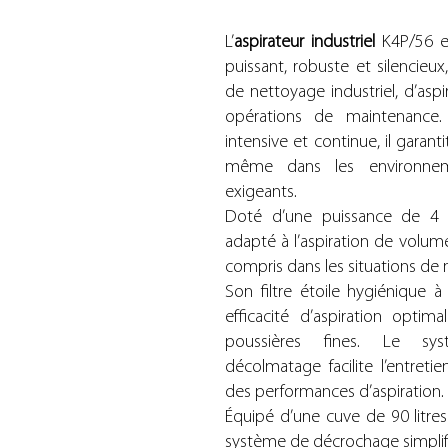
L’
aspirateur industriel
K4P/56 e
puissant, robuste et silencieu
de nettoyage industriel, d’aspi
opérations de maintenance.
intensive et continue, il garan
même dans les environneme
exigeants.
Doté d’une puissance de 4 kW
adapté à l’aspiration de volum
compris dans les situations d
Son filtre étoile hygiénique 
efficacité d’aspiration optim
poussières fines. Le s
décolmatage facilite l’entreti
des performances d’aspiration.
Équipé d’une cuve de 90 litre
système de décrochage simplifié