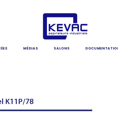
RÉES
MÉDIAS
SALONS
DOCUMENTATIO
venue dans le mon
iration industrielle
el K11P/78